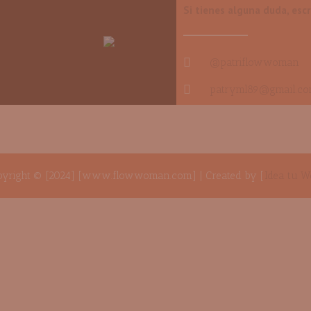
Si tienes alguna duda, esc
@patriflowwoman
patryml89@gmail.c
pyright © [2024] [www.flowwoman.com] | Created by [
Idea tu W